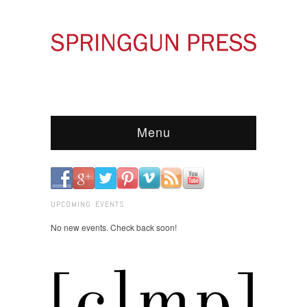
Menu
UPCOMING EVENTS
No new events. Check back soon!