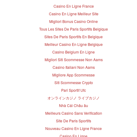
Casino En Ligne France
Casino En Ligne Meilleur Site
Migliori Bonus Casino Online
Tous Les Sites De Paris Sportifs Belgique
Sites De Paris Sportifs En Belgique
Meilleur Casino En Ligne Belgique
Casino Belgium En Ligne
Migliori Siti Scommesse Non Aams
Casino Italiani Non Aams
Migliore App Scommesse
Siti Scommesse Crypto
Pari Sportif Ufc
オンラインカジノ ライブカジノ
Nhà Cái Châu âu
Meilleurs Casino Sans Verification
Site De Paris Sportifs
Nouveau Casino En Ligne France
Casino En Ligne