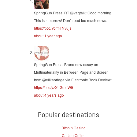
SpringGun Press:
RT @vagtalk: Good morning.
This is tomorrow! Don't read too much news.
https://t.co/YofmTNvujs
about 1 year ago
SpringGun Press:
Brand new essay on
Multimateriality in Between Page and Screen
from @elikaortega via Electronic Book Review:
https://t.co/yzXhGotqW9
about 4 years ago
Popular destinations
Bitcoin Casino
Casino Online