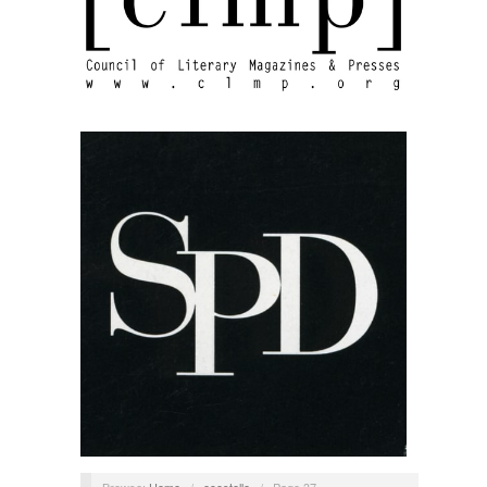
Browse:
Home
/
ecostello
/
Page 37