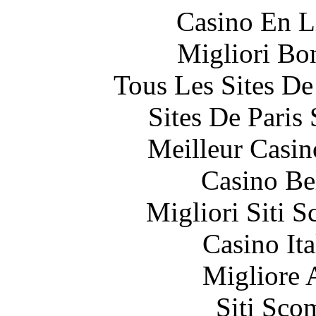
Casino En L
Migliori Bo
Tous Les Sites De
Sites De Paris
Meilleur Casin
Casino Be
Migliori Siti
Casino It
Migliore
Siti Sco