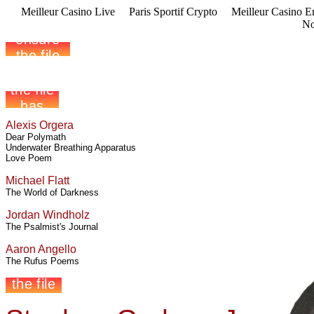
Meilleur Casino Live
Paris Sportif Crypto
Meilleur Casino E
No
Alexis Orgera
Dear Polymath
Underwater Breathing Apparatus
Love Poem
Michael Flatt
The World of Darkness
Jordan Windholz
The Psalmist's Journal
Aaron Angello
The Rufus Poems