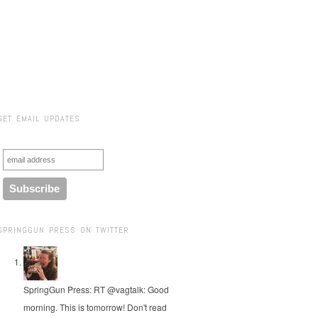
GET EMAIL UPDATES
SPRINGGUN PRESS ON TWITTER
SpringGun Press:
RT @vagtalk: Good
morning. This is tomorrow! Don't read