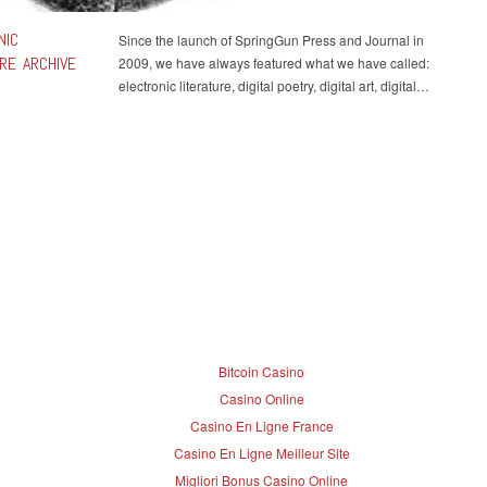
NIC
Since the launch of SpringGun Press and Journal in
RE ARCHIVE
2009, we have always featured what we have called:
electronic literature, digital poetry, digital art, digital…
Bitcoin Casino
Casino Online
Casino En Ligne France
Casino En Ligne Meilleur Site
Migliori Bonus Casino Online